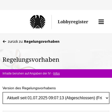
Direk
zum
Men
Lobbyregister
Inhal
öffne
Sie
zurück zu:
Regelungsvorhaben
befinden
sich
Regelungsvorhaben
hier:
Inhalte beruhen auf Angaben der IV -
Infos
Version des Regelungsvorhabens