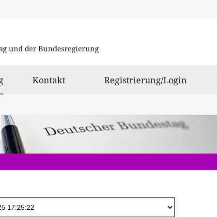
Direkt
zum
ag und der Bundesregierung
Inhalt
ausgewählt
g
Kontakt
Registrierung/Login