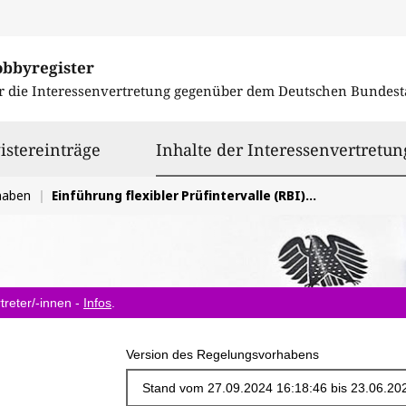
obbyregister
r die Interessenvertretung gegenüber dem
Deutschen Bundest
istereinträge
Inhalte der Interessenvertretun
haben
Einführung flexibler Prüfintervalle (RBI) / Anpassung BetrSichV und ÜAnlG
treter/-innen -
Infos
.
Version des Regelungsvorhabens