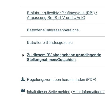
Navigation
Einführung flexibler Prüfintervalle (RBI) /
Anpassung BetrSichV und ÜAnlG
für
Betroffene Interessenbereiche
den
Betroffene Bundesgesetze
Seiteninhalt
Zu diesem RV abgegebene grundlegende
Stellungnahmen/Gutachten
Regelungsvorhaben herunterladen (PDF)
Inhalt dieser Seite melden
(
Mehr Informationen