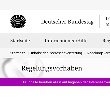
L
fü
Hauptnavigation
Startseite
Informationen/Hilfe
Reg
Sie
Startseite
Inhalte der Interessenvertretung
Regelungsvor
befinden
Regelungsvorhaben
sich
hier:
Die Inhalte beruhen allein auf Angaben der Interessenver