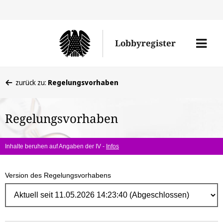
Direk
zum
Men
Lobbyregister
Inhal
öffne
Sie
zurück zu:
Regelungsvorhaben
befinden
sich
Regelungsvorhaben
hier:
Inhalte beruhen auf Angaben der IV -
Infos
Version des Regelungsvorhabens