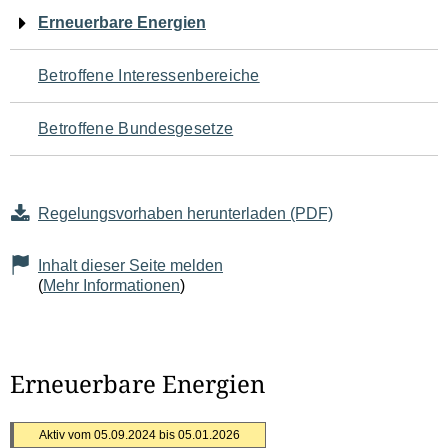
Navigation
Erneuerbare Energien
für
Betroffene Interessenbereiche
den
Betroffene Bundesgesetze
Seiteninhalt
Regelungsvorhaben herunterladen (PDF)
Inhalt dieser Seite melden
(
Mehr Informationen
)
Erneuerbare Energien
Aktiv vom 05.09.2024 bis 05.01.2026