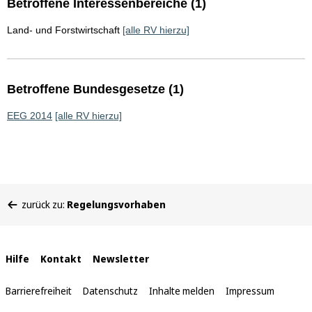
Betroffene Interessenbereiche (1)
Land- und Forstwirtschaft
[alle RV hierzu]
Betroffene Bundesgesetze (1)
EEG 2014
[alle RV hierzu]
Sie
zurück zu:
Regelungsvorhaben
befinden
sich
hier:
Interne
Hilfe
Kontakt
Newsletter
Links
Barrierefreiheit
Datenschutz
Inhalte melden
Impressum