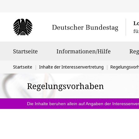
L
fü
Hauptnavigation
Startseite
Informationen/Hilfe
Reg
Sie
Startseite
Inhalte der Interessenvertretung
Regelungsvor
befinden
Regelungsvorhaben
sich
hier:
Die Inhalte beruhen allein auf Angaben der Interessenver