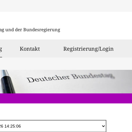
Direkt
zum
ag und der Bundesregierung
Inhalt
ausgewählt
g
Kontakt
Registrierung/Login