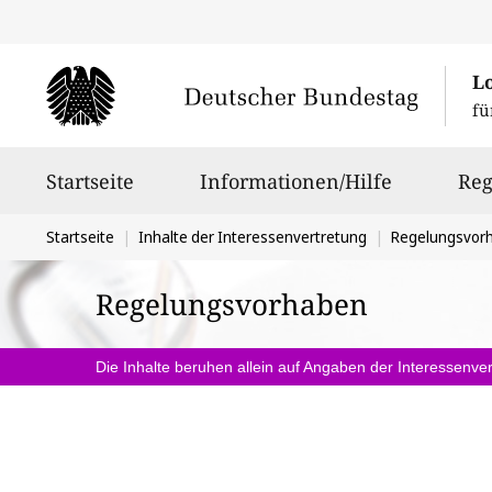
L
fü
Hauptnavigation
Startseite
Informationen/Hilfe
Reg
Sie
Startseite
Inhalte der Interessenvertretung
Regelungsvor
befinden
Regelungsvorhaben
sich
hier:
Die Inhalte beruhen allein auf Angaben der Interessenver