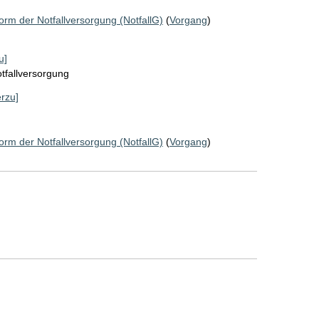
orm der Notfallversorgung (NotfallG)
(
Vorgang
)
u]
tfallversorgung
erzu]
orm der Notfallversorgung (NotfallG)
(
Vorgang
)