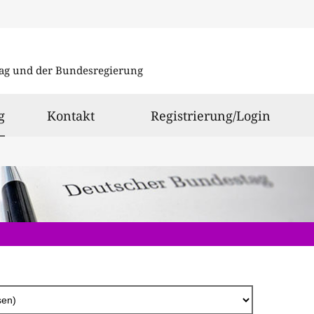
Direkt
zum
ag und der Bundesregierung
Inhalt
ausgewählt
g
Kontakt
Registrierung/Login