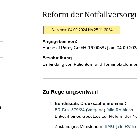
Reform der Notfallversorg
Aktiv vom 04.09.2024 bis 25.11.2024
Angegeben von:
House of Policy GmbH (R000587)
am 04.09.202
Beschreibung:
Einbindung von Patienten- und Terminplattforme
Zu Regelungsentwurf
Bundesrats-Drucksachennummer:
)
BR-Drs. 379/24
(
Vorgang
)
[alle RV hierzu]
Entwurf eines Gesetzes zur Reform der No
Zuständiges Ministerium:
BMG
[alle RV hi