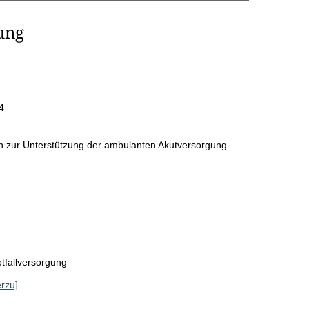
ung
4
n zur Unterstützung der ambulanten Akutversorgung
tfallversorgung
erzu]