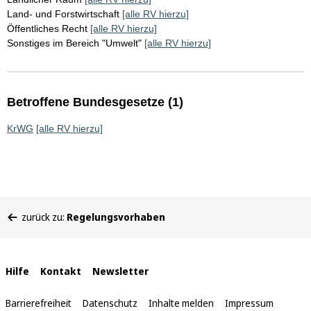
Land- und Forstwirtschaft
[alle RV hierzu]
Öffentliches Recht
[alle RV hierzu]
Sonstiges im Bereich "Umwelt"
[alle RV hierzu]
Betroffene Bundesgesetze (1)
KrWG
[alle RV hierzu]
Sie
zurück zu:
Regelungsvorhaben
befinden
sich
hier:
Interne
Hilfe
Kontakt
Newsletter
Links
Barrierefreiheit
Datenschutz
Inhalte melden
Impressum