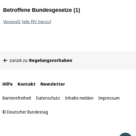
Betroffene Bundesgesetze (1)
VereinsG
[alle RV hierzu]
Sie
zurück zu:
Regelungsvorhaben
befinden
sich
hier:
Interne
Hilfe
Kontakt
Newsletter
Links
Barrierefreiheit
Datenschutz
Inhalte melden
Impressum
© Deutscher Bundestag