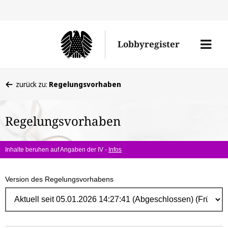
Direk
zum
Men
Lobbyregister
Inhal
öffne
Sie
zurück zu:
Regelungsvorhaben
befinden
sich
Regelungsvorhaben
hier:
Inhalte beruhen auf Angaben der IV -
Infos
Version des Regelungsvorhabens