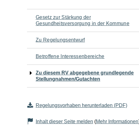
Navigation
Gesetz zur Stärkung der
Gesundheitsversorgung in der Kommune
für
Zu Regelungsentwurf
den
Betroffene Interessenbereiche
Seiteninhalt
Zu diesem RV abgegebene grundlegende
Stellungnahmen/Gutachten
Regelungsvorhaben herunterladen (PDF)
Inhalt dieser Seite melden
(
Mehr Informationen