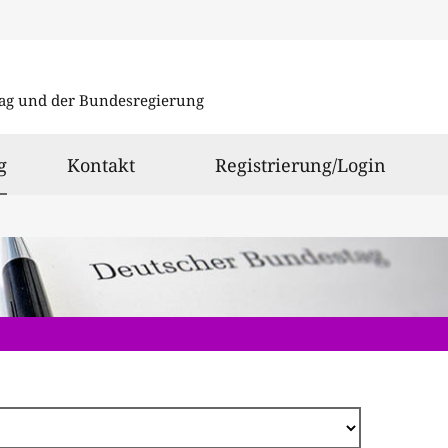
Direkt
zum
ag und der Bundesregierung
Inhalt
ausgewählt
g
Kontakt
Registrierung/Login