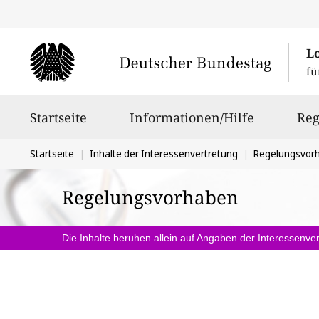
L
fü
Hauptnavigation
Startseite
Informationen/Hilfe
Reg
Sie
Startseite
Inhalte der Interessenvertretung
Regelungsvor
befinden
Regelungsvorhaben
sich
hier:
Die Inhalte beruhen allein auf Angaben der Interessenver