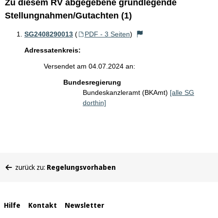
Zu diesem RV abgegebene grundlegende
Stellungnahmen/Gutachten (1)
SG2408290013
(
PDF - 3 Seiten
)
Adressatenkreis:
Versendet am 04.07.2024 an:
Bundesregierung
Bundeskanzleramt (BKAmt)
[alle SG
dorthin]
Sie
zurück zu:
Regelungsvorhaben
befinden
sich
hier:
Interne
Hilfe
Kontakt
Newsletter