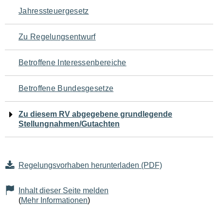
Navigation
Jahressteuergesetz
für
Zu Regelungsentwurf
den
Betroffene Interessenbereiche
Seiteninhalt
Betroffene Bundesgesetze
Zu diesem RV abgegebene grundlegende
Stellungnahmen/Gutachten
Regelungsvorhaben herunterladen (PDF)
Inhalt dieser Seite melden
(
Mehr Informationen
)