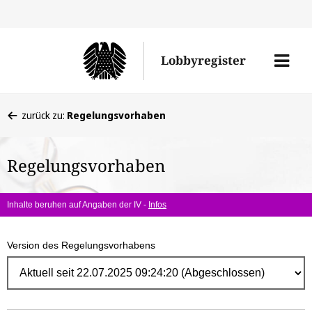
Direk
zum
Men
Lobbyregister
Inhal
öffne
Sie
zurück zu:
Regelungsvorhaben
befinden
sich
Regelungsvorhaben
hier:
Inhalte beruhen auf Angaben der IV -
Infos
Version des Regelungsvorhabens