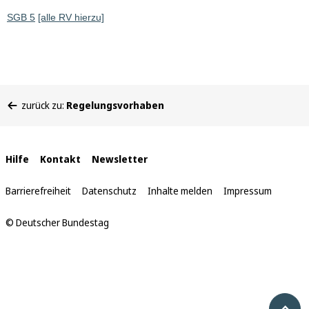
SGB 5
[alle RV hierzu]
Sie
zurück zu:
Regelungsvorhaben
befinden
sich
hier:
Interne
Hilfe
Kontakt
Newsletter
Links
Barrierefreiheit
Datenschutz
Inhalte melden
Impressum
© Deutscher Bundestag
Nach