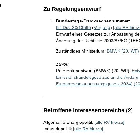
)
Zu Regelungsentwurf
Bundestags-Drucksachennummer:
BT-Drs. 20/13585
(
Vorgang
)
[alle RV hierz
Entwurf eines Gesetzes zur Anpassung de
Änderung der Richtlinie 2003/87/EG (TE
Zuständiges Ministerium:
BMWK (20. WP)
Zuvor:
Referentenentwurf (BMWK) (20. WP):
Ent
Emissionshandelsgesetzes an die Änderun
Europarechtsanpassungsgesetz 2024) (2
Betroffene Interessenbereiche (2)
Allgemeine Energiepolitik
[alle RV hierzu]
Industriepolitik
[alle RV hierzu]