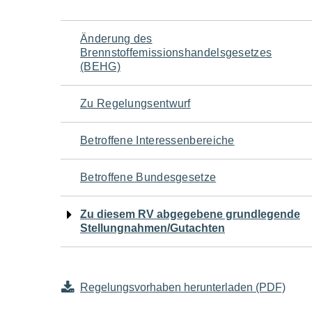
Navigation
Änderung des
Brennstoffemissionshandelsgesetzes
für
(BEHG)
den
Zu Regelungsentwurf
Seiteninhalt
Betroffene Interessenbereiche
Betroffene Bundesgesetze
Zu diesem RV abgegebene grundlegende
Stellungnahmen/Gutachten
Regelungsvorhaben herunterladen (PDF)