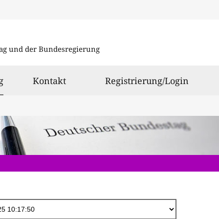
Direkt
zum
ag und der Bundesregierung
Inhalt
ausgewählt
g
Kontakt
Registrierung/Login