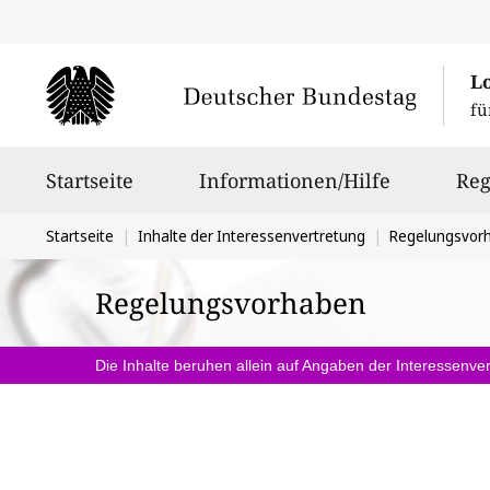
L
fü
Hauptnavigation
Startseite
Informationen/Hilfe
Reg
Sie
Startseite
Inhalte der Interessenvertretung
Regelungsvor
befinden
Regelungsvorhaben
sich
hier:
Die Inhalte beruhen allein auf Angaben der Interessenver