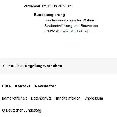
Versendet am 16.08.2024 an:
Bundesregierung
Bundesministerium für Wohnen,
Stadtentwicklung und Bauwesen
(BMWSB)
[alle SG dorthin]
Sie
zurück zu:
Regelungsvorhaben
befinden
sich
hier:
Interne
Hilfe
Kontakt
Newsletter
Links
Barrierefreiheit
Datenschutz
Inhalte melden
Impressum
© Deutscher Bundestag