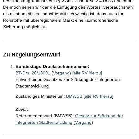
des Rohstoffgrundsatzes in § 2 Abs. 2 Nr. 4 Satz 4 ROG annimmt.
Dennoch sehen wir der die Einfügung des Wortes „verbrauchsnah“
als nicht unkritisch.Iindustriepolitisch wichtig ist, dass auch für
Rohstoffe mit überregionalem Markt eine raumordnerische
Sicherung möglich ist.
Zu Regelungsentwurf
Bundestags-Drucksachennummer:
BT-Drs. 20/13091
(
Vorgang
)
[alle RV hierzu]
Entwurf eines Gesetzes zur Stärkung der integrierten
Stadtentwicklung
Zuständiges Ministerium:
BMWSB
[alle RV hierzu]
Zuvor:
Referentenentwurf (BMWSB):
Gesetz zur Stärkung der
integrierten Stadtentwicklung
(
Vorgang
)