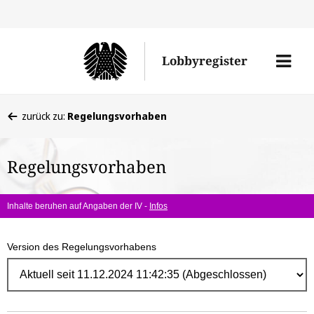
Direk
zum
Men
Lobbyregister
Inhal
öffne
Sie
zurück zu:
Regelungsvorhaben
befinden
sich
Regelungsvorhaben
hier:
Inhalte beruhen auf Angaben der IV -
Infos
Version des Regelungsvorhabens