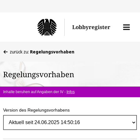
Direk
zum
Men
Lobbyregister
Inhal
öffne
Sie
zurück zu:
Regelungsvorhaben
befinden
sich
Regelungsvorhaben
hier:
Inhalte beruhen auf Angaben der IV -
Infos
Version des Regelungsvorhabens