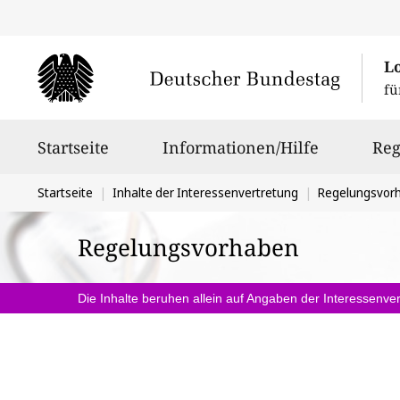
L
fü
Hauptnavigation
Startseite
Informationen/Hilfe
Reg
Sie
Startseite
Inhalte der Interessenvertretung
Regelungsvor
befinden
Regelungsvorhaben
sich
hier:
Die Inhalte beruhen allein auf Angaben der Interessenver