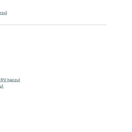
rzu]
e RV hierzu]
u]