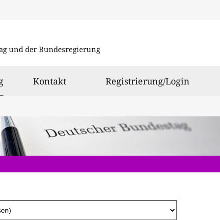
Direkt
zum
ag und der Bundesregierung
Inhalt
ausgewählt
g
Kontakt
Registrierung/Login