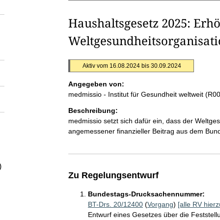
Haushaltsgesetz 2025: Erhöh
Weltgesundheitsorganisat
Aktiv vom 16.08.2024 bis 30.09.2024
Angegeben von:
medmissio - Institut für Gesundheit weltweit (R
Beschreibung:
medmissio setzt sich dafür ein, dass der Weltge
angemessener finanzieller Beitrag aus dem Bun
)
Zu Regelungsentwurf
Bundestags-Drucksachennummer:
BT-Drs. 20/12400
(
Vorgang
)
[alle RV hierz
Entwurf eines Gesetzes über die Feststel