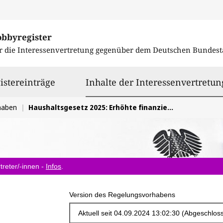
obbyregister
r die Interessenvertretung gegenüber dem
Deutschen Bundest
istereinträge
Inhalte der Interessenvertretun
haben
Haushaltsgesetz 2025: Erhöhte finanzielle Mittel für die Weltgesundheitsorganisation (WHO)
treter/-innen -
Infos
.
Version des Regelungsvorhabens