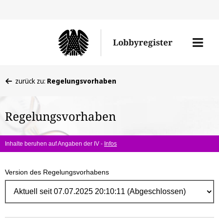
Direk
zum
Men
Lobbyregister
Inhal
öffne
Sie
zurück zu:
Regelungsvorhaben
befinden
sich
Regelungsvorhaben
hier:
Inhalte beruhen auf Angaben der IV -
Infos
Version des Regelungsvorhabens