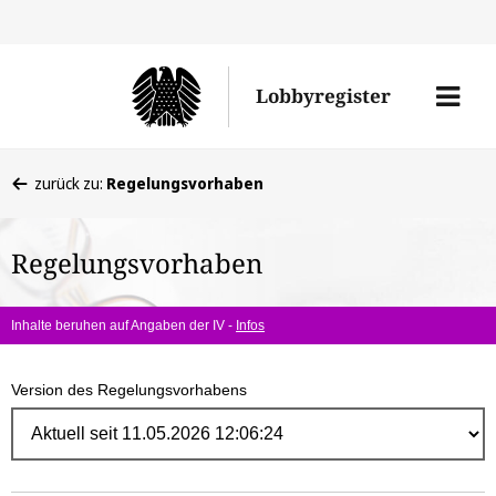
Direk
zum
Men
Lobbyregister
Inhal
öffne
Sie
zurück zu:
Regelungsvorhaben
befinden
sich
Regelungsvorhaben
hier:
Inhalte beruhen auf Angaben der IV -
Infos
Version des Regelungsvorhabens