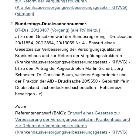
zur Reform der Vergütungsstrukturen
(Krankenhausversorgungsverbesserungsgesetz - KHVVG)
(
Vorgang
)
Bundestags-Drucksachennummer:
BT-Drs. 20/13407
(
Vorgang
)
[alle RV hierzu]
a) zu dem Gesetzentwurf der Bundesregierung - Drucksache
20/11854, 20/12894, 20/13059 Nr. 4 - Entwurf eines
Gesetzes zur Verbesserung der Versorgungsqualität im
Krankenhaus und zur Reform der Vergütungsstrukturen
(Krankenhausversorgungsverbesserungsgesetz - KHVVG) -
b) zu dem Antrag der Abgeordneten Martin Sichert, Jörg
Schneider, Dr. Christina Baum, weiterer Abgeordneter und
der Fraktion der AfD - Drucksache 20/5550 - Geburtshilfe in
Deutschland flächendeckend sicherstellen - Fehlanreize
beseitigen - c)...
Zuvor:
Referentenentwurf (BMG):
Entwurf eines Gesetzes zur
Verbesserung der Versorgungsqualität im Krankenhaus und
zur Reform der Vergütungsstrukturen
(Krankenhausversorgungsverbesserungsgesetz - KHVVG)