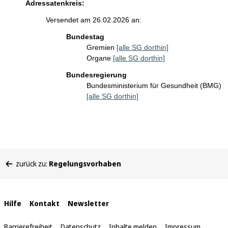
Adressatenkreis:
Versendet am 26.02.2026 an:
Bundestag
Gremien
[alle SG dorthin]
Organe
[alle SG dorthin]
Bundesregierung
Bundesministerium für Gesundheit (BMG)
[alle SG dorthin]
Sie
zurück zu:
Regelungsvorhaben
befinden
sich
hier:
Interne
Hilfe
Kontakt
Newsletter
Links
Barrierefreiheit
Datenschutz
Inhalte melden
Impressum