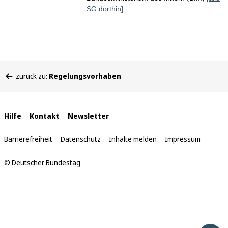
SG dorthin]
Sie
zurück zu:
Regelungsvorhaben
befinden
sich
hier:
Interne
Hilfe
Kontakt
Newsletter
Links
Barrierefreiheit
Datenschutz
Inhalte melden
Impressum
© Deutscher Bundestag