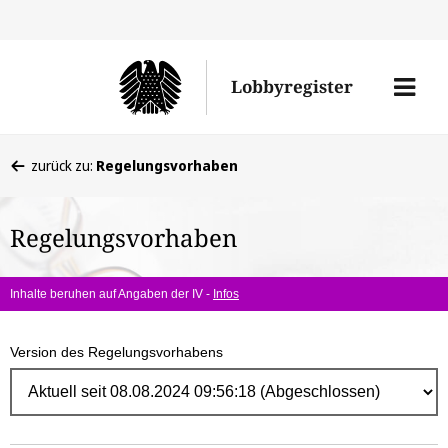
Direk
zum
Men
Lobbyregister
Inhal
öffne
Sie
zurück zu:
Regelungsvorhaben
befinden
sich
Regelungsvorhaben
hier:
Inhalte beruhen auf Angaben der IV -
Infos
Version des Regelungsvorhabens