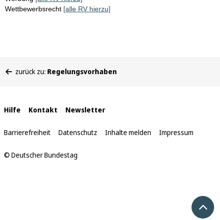
Wettbewerbsrecht
[alle RV hierzu]
Sie
zurück zu:
Regelungsvorhaben
befinden
sich
hier:
Interne
Hilfe
Kontakt
Newsletter
Links
Barrierefreiheit
Datenschutz
Inhalte melden
Impressum
© Deutscher Bundestag
Nach