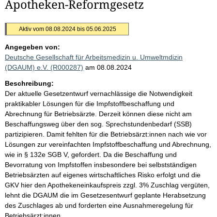
Apotheken-Reformgesetz
Aktiv vom 08.08.2024 bis 05.06.2025
Angegeben von:
Deutsche Gesellschaft für Arbeitsmedizin u. Umweltmdizin
(DGAUM) e.V. (R000287)
am 08.08.2024
Beschreibung:
Der aktuelle Gesetzentwurf vernachlässige die Notwendigkeit
praktikabler Lösungen für die Impfstoffbeschaffung und
Abrechnung für Betriebsärzte. Derzeit können diese nicht am
Beschaffungsweg über den sog. Sprechstundenbedarf (SSB)
partizipieren. Damit fehlten für die Betriebsärzt:innen nach wie vor
Lösungen zur vereinfachten Impfstoffbeschaffung und Abrechnung,
wie in § 132e SGB V, gefordert. Da die Beschaffung und
Bevorratung von Impfstoffen insbesondere bei selbstständigen
Betriebsärzten auf eigenes wirtschaftliches Risko erfolgt und die
GKV hier den Apothekeneinkaufspreis zzgl. 3% Zuschlag vergüten,
lehnt die DGAUM die im Gesetzesentwurf geplante Herabsetzung
des Zuschlages ab und forderten eine Ausnahmeregelung für
Betriebsärzt:innen.