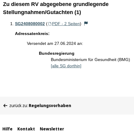
Zu diesem RV abgegebene grundlegende
Stellungnahmen/Gutachten (1)
SG2408080002
(
PDF - 2 Seiten
)
Adressatenkreis:
Versendet am 27.06.2024 an:
Bundesregierung
Bundesministerium für Gesundheit (BMG)
[alle SG dorthin]
Sie
zurück zu:
Regelungsvorhaben
befinden
sich
hier:
Interne
Hilfe
Kontakt
Newsletter