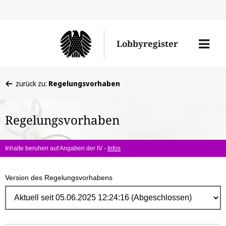
Direk
zum
Men
Lobbyregister
Inhal
öffne
Sie
zurück zu:
Regelungsvorhaben
befinden
sich
Regelungsvorhaben
hier:
Inhalte beruhen auf Angaben der IV -
Infos
Version des Regelungsvorhabens