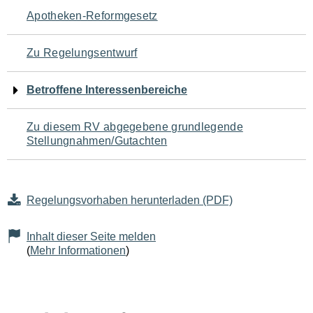
Navigation
Apotheken-Reformgesetz
für
Zu Regelungsentwurf
den
Betroffene Interessenbereiche
Seiteninhalt
Zu diesem RV abgegebene grundlegende
Stellungnahmen/Gutachten
Regelungsvorhaben herunterladen (PDF)
Inhalt dieser Seite melden
(
Mehr Informationen
)