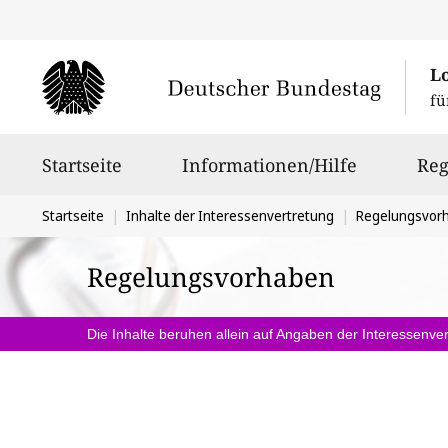
L
fü
Hauptnavigation
Startseite
Informationen/Hilfe
Reg
Sie
Startseite
Inhalte der Interessenvertretung
Regelungsvor
befinden
Regelungsvorhaben
sich
hier:
Die Inhalte beruhen allein auf Angaben der Interessenver