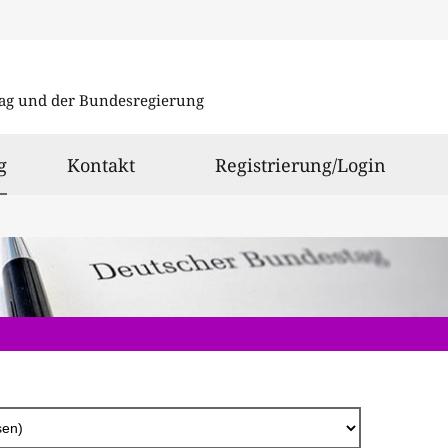
Direkt
zum
ag und der Bundesregierung
Inhalt
ausgewählt
g
Kontakt
Registrierung/Login