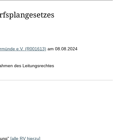
fsplangesetzes
ermünde e.V. (R001613)
am 08.08.2024
ahmen des Leitungsrechtes
rung"
[alle RV hierzu]