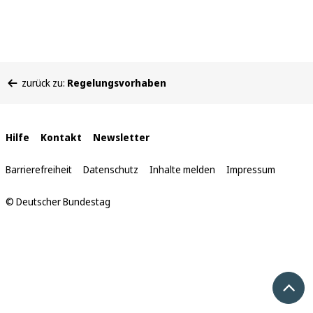
Sie
zurück zu:
Regelungsvorhaben
befinden
sich
hier:
Interne
Hilfe
Kontakt
Newsletter
Links
Barrierefreiheit
Datenschutz
Inhalte melden
Impressum
© Deutscher Bundestag
Nach