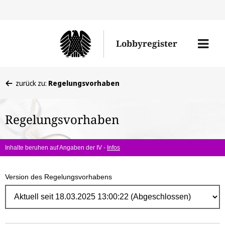
Direk
zum
Men
Lobbyregister
Inhal
öffne
Sie
zurück zu:
Regelungsvorhaben
befinden
sich
Regelungsvorhaben
hier:
Inhalte beruhen auf Angaben der IV -
Infos
Version des Regelungsvorhabens