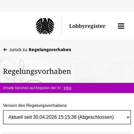
Direk
zum
Men
Lobbyregister
Inhal
öffne
Sie
zurück zu:
Regelungsvorhaben
befinden
sich
Regelungsvorhaben
hier:
Inhalte beruhen auf Angaben der IV -
Infos
Version des Regelungsvorhabens