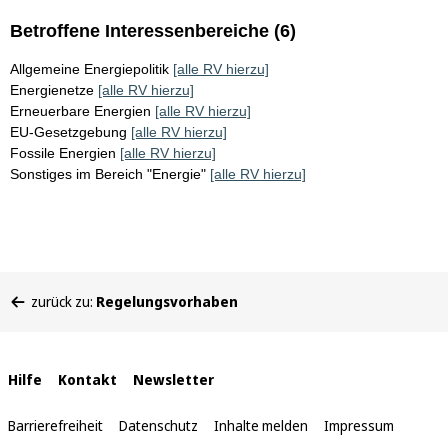
Betroffene Interessenbereiche (6)
Allgemeine Energiepolitik
[alle RV hierzu]
Energienetze
[alle RV hierzu]
Erneuerbare Energien
[alle RV hierzu]
EU-Gesetzgebung
[alle RV hierzu]
Fossile Energien
[alle RV hierzu]
Sonstiges im Bereich "Energie"
[alle RV hierzu]
Sie
zurück zu:
Regelungsvorhaben
befinden
sich
hier:
Interne
Hilfe
Kontakt
Newsletter
Links
Barrierefreiheit
Datenschutz
Inhalte melden
Impressum