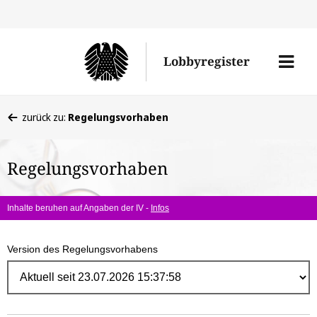
Direk
zum
Men
Lobbyregister
Inhal
öffne
Sie
zurück zu:
Regelungsvorhaben
befinden
sich
Regelungsvorhaben
hier:
Inhalte beruhen auf Angaben der IV -
Infos
Version des Regelungsvorhabens