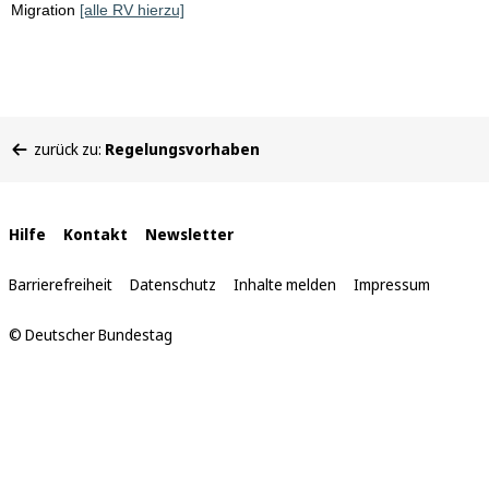
Migration
[alle RV hierzu]
Sie
zurück zu:
Regelungsvorhaben
befinden
sich
hier:
Interne
Hilfe
Kontakt
Newsletter
Links
Barrierefreiheit
Datenschutz
Inhalte melden
Impressum
© Deutscher Bundestag