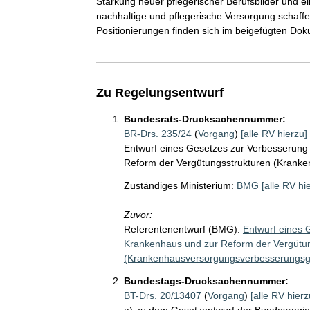
Stärkung neuer pflegerischer Berufsbilder und e
nachhaltige und pflegerische Versorgung schaf
Positionierungen finden sich im beigefügten Do
Zu Regelungsentwurf
Bundesrats-Drucksachennummer:
BR-Drs. 235/24
(
Vorgang
)
[alle RV hierzu]
Entwurf eines Gesetzes zur Verbesserung
Reform der Vergütungsstrukturen (Krank
Zuständiges Ministerium:
BMG
[alle RV hi
Zuvor:
Referentenentwurf (BMG):
Entwurf eines 
Krankenhaus und zur Reform der Vergütu
(Krankenhausversorgungsverbesserungsg
Bundestags-Drucksachennummer:
BT-Drs. 20/13407
(
Vorgang
)
[alle RV hierz
a) zu dem Gesetzentwurf der Bundesregie