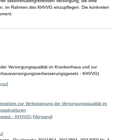
iner sektorenübergreifenden Versorgung, die eine
fen, im Rahmen des KHVVG einzupflegen. Die konkreten
kument.
 der Versorgungsqualität im Krankenhaus und zur
enhausversorgungsverbesserungsgesetz - KHVVG)
erzu]
Gesetzes zur Verbesserung der Versorgungsqualität im
ngsstrukturen
esetz - KHVVG)
(
Vorgang
)
u]
rung - Drucksache 20/11854, 20/12894, 20/13059 Nr. 4 -