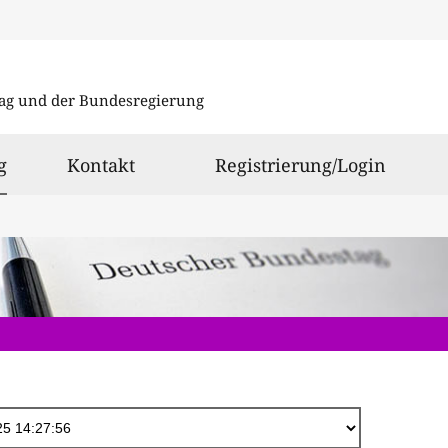
Direkt
zum
ag und der Bundesregierung
Inhalt
ausgewählt
g
Kontakt
Registrierung/Login