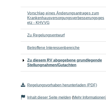
Navigation
Vorschlag eines Änderungsantrages zum
Krankenhausversorgungsverbesserungsges
für
etz - KHVVG
den
Zu Regelungsentwurf
Seiteninhalt
Betroffene Interessenbereiche
Zu diesem RV abgegebene grundlegende
Stellungnahmen/Gutachten
Regelungsvorhaben herunterladen (PDF)
Inhalt dieser Seite melden
(
Mehr Informationen