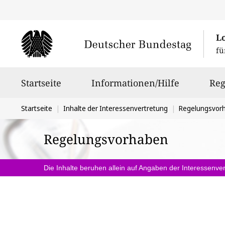
L
fü
Hauptnavigation
Startseite
Informationen/Hilfe
Reg
Sie
Startseite
Inhalte der Interessenvertretung
Regelungsvor
befinden
Regelungsvorhaben
sich
hier:
Die Inhalte beruhen allein auf Angaben der Interessenver