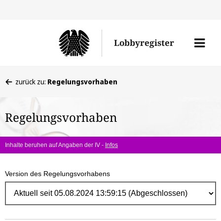
Direk
zum
Men
Lobbyregister
Inhal
öffne
Sie
zurück zu:
Regelungsvorhaben
befinden
sich
Regelungsvorhaben
hier:
Inhalte beruhen auf Angaben der IV -
Infos
Version des Regelungsvorhabens