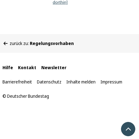
dorthin]
Sie
zurück zu:
Regelungsvorhaben
befinden
sich
hier:
Interne
Hilfe
Kontakt
Newsletter
Links
Barrierefreiheit
Datenschutz
Inhalte melden
Impressum
© Deutscher Bundestag
Nach