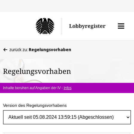
Direk
zum
Men
Lobbyregister
Inhal
öffne
Sie
zurück zu:
Regelungsvorhaben
befinden
sich
Regelungsvorhaben
hier:
Inhalte beruhen auf Angaben der IV -
Infos
Version des Regelungsvorhabens