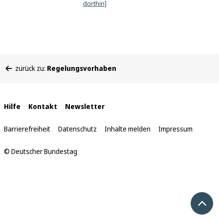
dorthin]
Sie
zurück zu:
Regelungsvorhaben
befinden
sich
hier:
Interne
Hilfe
Kontakt
Newsletter
Links
Barrierefreiheit
Datenschutz
Inhalte melden
Impressum
© Deutscher Bundestag
Nach