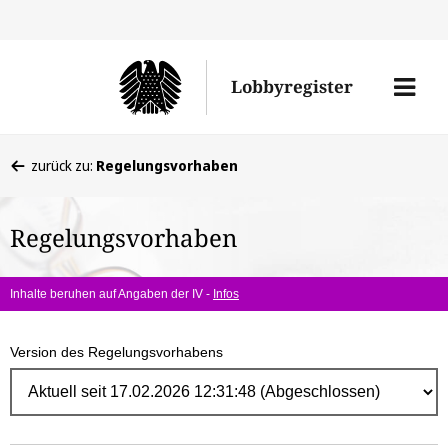
Direk
zum
Men
Lobbyregister
Inhal
öffne
Sie
zurück zu:
Regelungsvorhaben
befinden
sich
Regelungsvorhaben
hier:
Inhalte beruhen auf Angaben der IV -
Infos
Version des Regelungsvorhabens