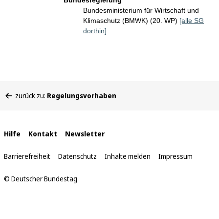
Bundesregierung
Bundesministerium für Wirtschaft und
Klimaschutz (BMWK) (20. WP)
[alle SG
dorthin]
Sie
zurück zu:
Regelungsvorhaben
befinden
sich
hier:
Interne
Hilfe
Kontakt
Newsletter
Links
Barrierefreiheit
Datenschutz
Inhalte melden
Impressum
© Deutscher Bundestag