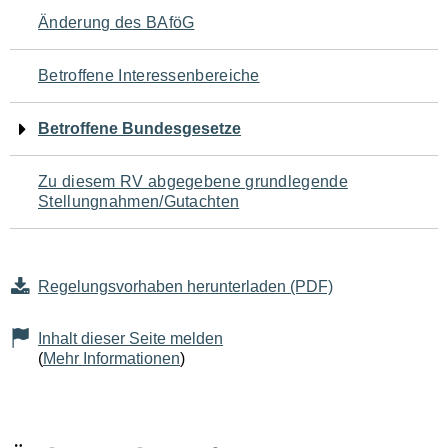
Navigation
Änderung des BAföG
für
Betroffene Interessenbereiche
den
Betroffene Bundesgesetze
Seiteninhalt
Zu diesem RV abgegebene grundlegende
Stellungnahmen/Gutachten
Regelungsvorhaben herunterladen (PDF)
Inhalt dieser Seite melden
(
Mehr Informationen
)