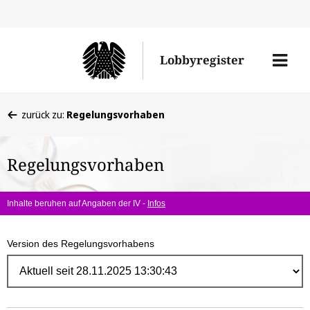
Direk
zum
Men
Lobbyregister
Inhal
öffne
Sie
zurück zu:
Regelungsvorhaben
befinden
sich
Regelungsvorhaben
hier:
Inhalte beruhen auf Angaben der IV -
Infos
Version des Regelungsvorhabens