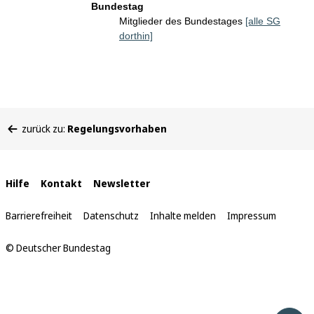
Bundestag
Mitglieder des Bundestages
[alle SG
dorthin]
Sie
zurück zu:
Regelungsvorhaben
befinden
sich
hier:
Interne
Hilfe
Kontakt
Newsletter
Links
Barrierefreiheit
Datenschutz
Inhalte melden
Impressum
© Deutscher Bundestag