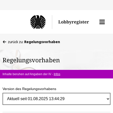
Direk
zum
Men
Lobbyregister
Inhal
öffne
Sie
zurück zu:
Regelungsvorhaben
befinden
sich
Regelungsvorhaben
hier:
Inhalte beruhen auf Angaben der IV -
Infos
Version des Regelungsvorhabens