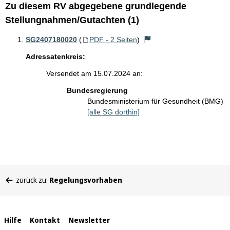
Zu diesem RV abgegebene grundlegende
Stellungnahmen/Gutachten (1)
SG2407180020
(
PDF - 2 Seiten
)
Adressatenkreis:
Versendet am 15.07.2024 an:
Bundesregierung
Bundesministerium für Gesundheit (BMG)
[alle SG dorthin]
Sie
zurück zu:
Regelungsvorhaben
befinden
sich
hier:
Interne
Hilfe
Kontakt
Newsletter