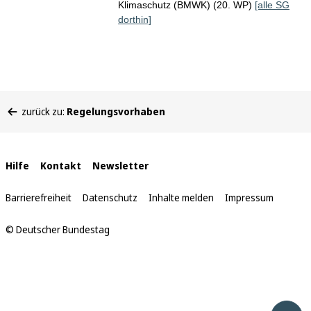
Klimaschutz (BMWK) (20. WP)
[alle SG
dorthin]
Sie
zurück zu:
Regelungsvorhaben
befinden
sich
hier:
Interne
Hilfe
Kontakt
Newsletter
Links
Barrierefreiheit
Datenschutz
Inhalte melden
Impressum
© Deutscher Bundestag