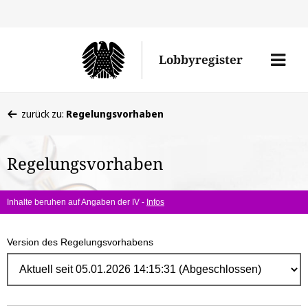
Direk
zum
Men
Lobbyregister
Inhal
öffne
Sie
zurück zu:
Regelungsvorhaben
befinden
sich
Regelungsvorhaben
hier:
Inhalte beruhen auf Angaben der IV -
Infos
Version des Regelungsvorhabens