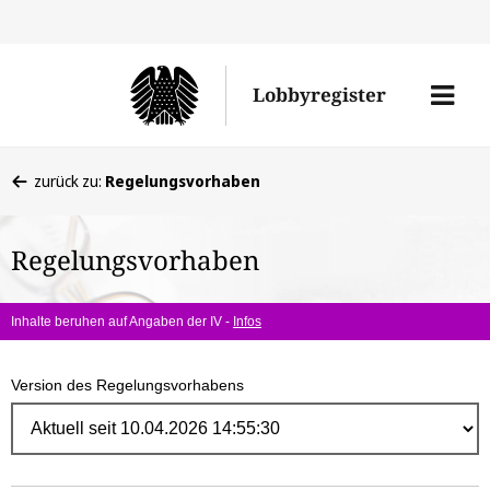
Direk
zum
Men
Lobbyregister
Inhal
öffne
Sie
zurück zu:
Regelungsvorhaben
befinden
sich
Regelungsvorhaben
hier:
Inhalte beruhen auf Angaben der IV -
Infos
Version des Regelungsvorhabens