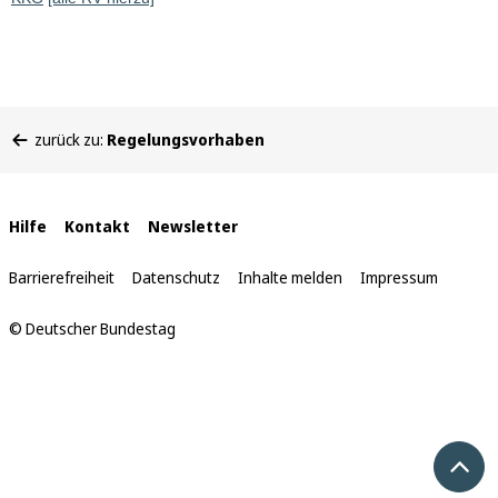
Sie
zurück zu:
Regelungsvorhaben
befinden
sich
hier:
Interne
Hilfe
Kontakt
Newsletter
Links
Barrierefreiheit
Datenschutz
Inhalte melden
Impressum
© Deutscher Bundestag
Nach