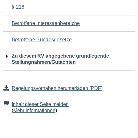
Navigation
§ 218
für
Betroffene Interessenbereiche
den
Betroffene Bundesgesetze
Seiteninhalt
Zu diesem RV abgegebene grundlegende
Stellungnahmen/Gutachten
Regelungsvorhaben herunterladen (PDF)
Inhalt dieser Seite melden
(
Mehr Informationen
)