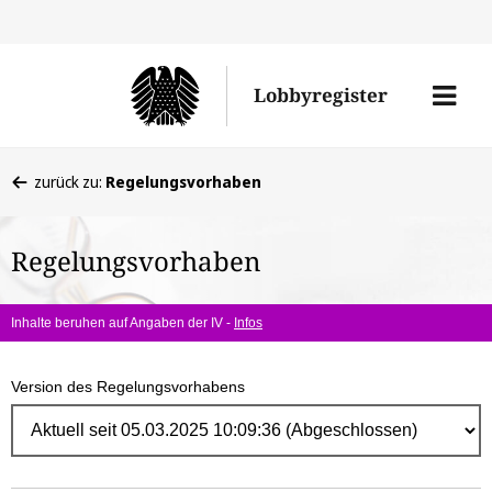
Direk
zum
Men
Lobbyregister
Inhal
öffne
Sie
zurück zu:
Regelungsvorhaben
befinden
sich
Regelungsvorhaben
hier:
Inhalte beruhen auf Angaben der IV -
Infos
Version des Regelungsvorhabens