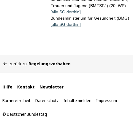
Frauen und Jugend (BMFSFJ) (20. WP)
[alle SG dorthin]
Bundesministerium für Gesundheit (BMG)
[alle SG dorthin]
Sie
zurück zu:
Regelungsvorhaben
befinden
sich
hier:
Interne
Hilfe
Kontakt
Newsletter
Links
Barrierefreiheit
Datenschutz
Inhalte melden
Impressum
© Deutscher Bundestag