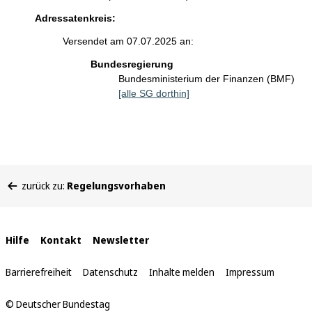
Adressatenkreis:
Versendet am 07.07.2025 an:
Bundesregierung
Bundesministerium der Finanzen (BMF)
[alle SG dorthin]
Sie
zurück zu:
Regelungsvorhaben
befinden
sich
hier:
Interne
Hilfe
Kontakt
Newsletter
Links
Barrierefreiheit
Datenschutz
Inhalte melden
Impressum
© Deutscher Bundestag