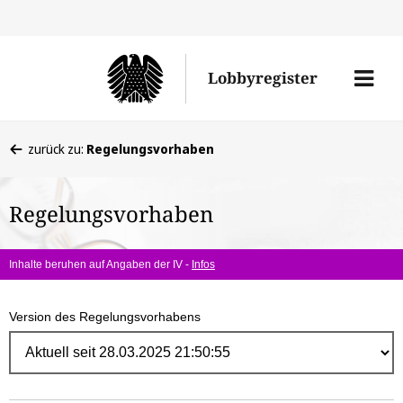
Direk
zum
Men
Lobbyregister
Inhal
öffne
Sie
zurück zu:
Regelungsvorhaben
befinden
sich
Regelungsvorhaben
hier:
Inhalte beruhen auf Angaben der IV -
Infos
Version des Regelungsvorhabens