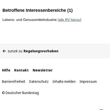
Betroffene Interessenbereiche (1)
Lebens- und Genussmittelindustrie
[alle RV hierzu]
Sie
zurück zu:
Regelungsvorhaben
befinden
sich
hier:
Interne
Hilfe
Kontakt
Newsletter
Links
Barrierefreiheit
Datenschutz
Inhalte melden
Impressum
© Deutscher Bundestag