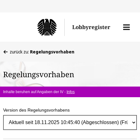
Direk
zum
Men
Lobbyregister
Inhal
öffne
Sie
zurück zu:
Regelungsvorhaben
befinden
sich
Regelungsvorhaben
hier:
Inhalte beruhen auf Angaben der IV -
Infos
Version des Regelungsvorhabens