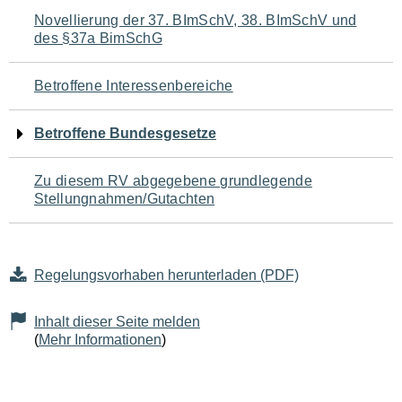
Navigation
Novellierung der 37. BImSchV, 38. BImSchV und
des §37a BimSchG
für
den
Betroffene Interessenbereiche
Seiteninhalt
Betroffene Bundesgesetze
Zu diesem RV abgegebene grundlegende
Stellungnahmen/Gutachten
Regelungsvorhaben herunterladen (PDF)
Inhalt dieser Seite melden
(
Mehr Informationen
)