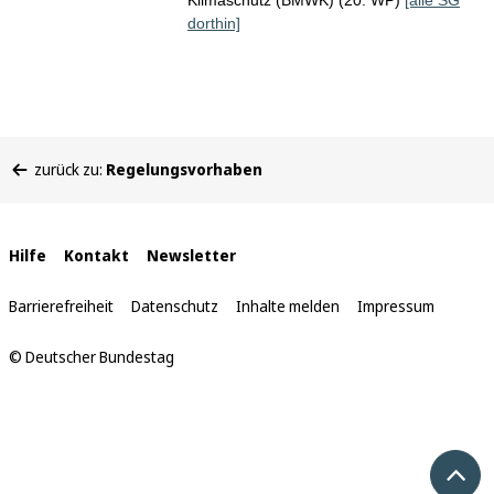
Klimaschutz (BMWK) (20. WP)
[alle SG
dorthin]
Sie
zurück zu:
Regelungsvorhaben
befinden
sich
hier:
Interne
Hilfe
Kontakt
Newsletter
Links
Barrierefreiheit
Datenschutz
Inhalte melden
Impressum
© Deutscher Bundestag
Nach