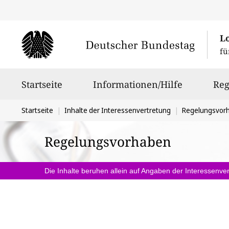
L
fü
Hauptnavigation
Startseite
Informationen/Hilfe
Reg
Sie
Startseite
Inhalte der Interessenvertretung
Regelungsvor
befinden
Regelungsvorhaben
sich
hier:
Die Inhalte beruhen allein auf Angaben der Interessenver