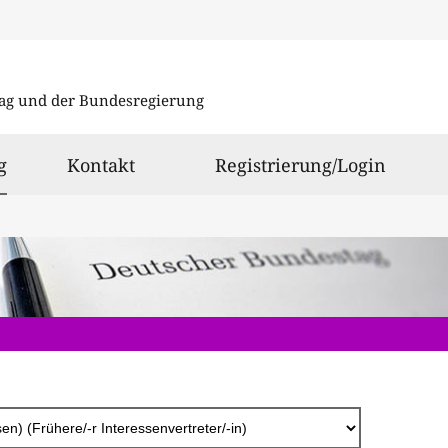
Direkt
zum
ag und der Bundesregierung
Inhalt
ausgewählt
g
Kontakt
Registrierung/Login