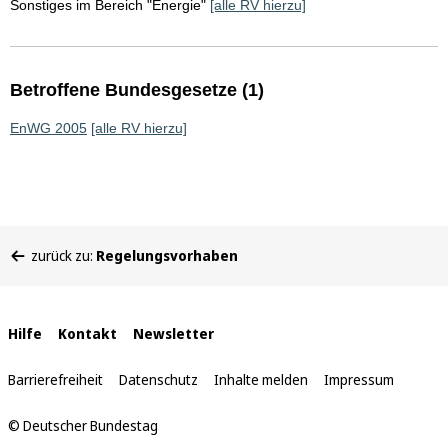
Sonstiges im Bereich "Energie"
[alle RV hierzu]
Betroffene Bundesgesetze (1)
EnWG 2005
[alle RV hierzu]
Sie
zurück zu:
Regelungsvorhaben
befinden
sich
hier:
Interne
Hilfe
Kontakt
Newsletter
Links
Barrierefreiheit
Datenschutz
Inhalte melden
Impressum
© Deutscher Bundestag