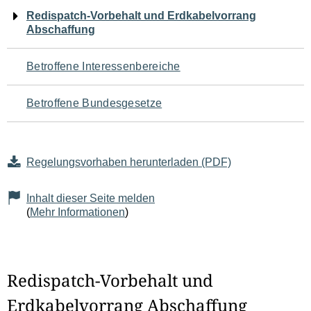
Navigation
Redispatch-Vorbehalt und Erdkabelvorrang
Abschaffung
für
den
Betroffene Interessenbereiche
Seiteninhalt
Betroffene Bundesgesetze
Regelungsvorhaben herunterladen (PDF)
Inhalt dieser Seite melden
(
Mehr Informationen
)
Redispatch-Vorbehalt und
Erdkabelvorrang Abschaffung