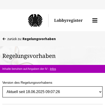
Direk
zum
Men
Lobbyregister
Inhal
öffne
Sie
zurück zu:
Regelungsvorhaben
befinden
sich
Regelungsvorhaben
hier:
Inhalte beruhen auf Angaben der IV -
Infos
Version des Regelungsvorhabens