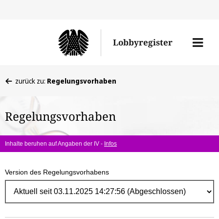
Direk
zum
Men
Lobbyregister
Inhal
öffne
Sie
zurück zu:
Regelungsvorhaben
befinden
sich
Regelungsvorhaben
hier:
Inhalte beruhen auf Angaben der IV -
Infos
Version des Regelungsvorhabens