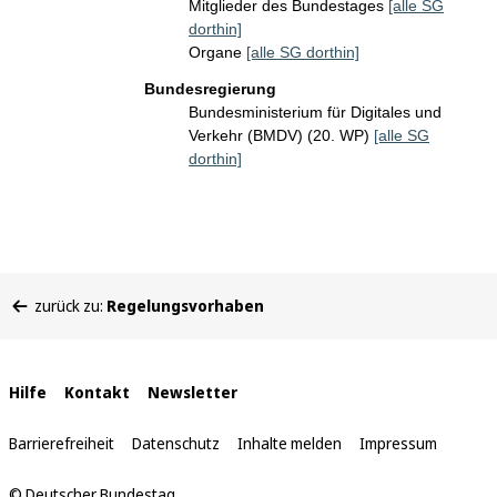
Mitglieder des Bundestages
[alle SG
dorthin]
Organe
[alle SG dorthin]
Bundesregierung
Bundesministerium für Digitales und
Verkehr (BMDV) (20. WP)
[alle SG
dorthin]
Sie
zurück zu:
Regelungsvorhaben
befinden
sich
hier:
Interne
Hilfe
Kontakt
Newsletter
Links
Barrierefreiheit
Datenschutz
Inhalte melden
Impressum
© Deutscher Bundestag