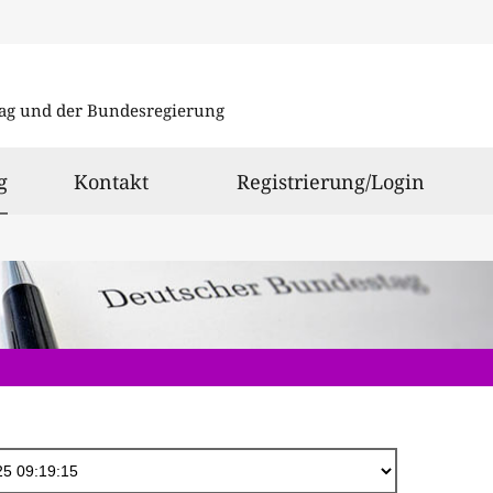
Direkt
zum
ag und der Bundesregierung
Inhalt
ausgewählt
g
Kontakt
Registrierung/Login