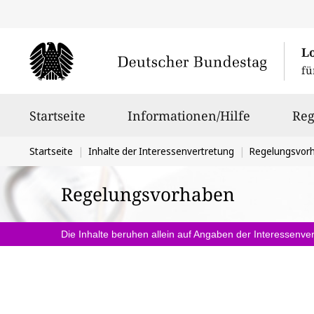
L
fü
Hauptnavigation
Startseite
Informationen/Hilfe
Reg
Sie
Startseite
Inhalte der Interessenvertretung
Regelungsvor
befinden
Regelungsvorhaben
sich
hier:
Die Inhalte beruhen allein auf Angaben der Interessenver