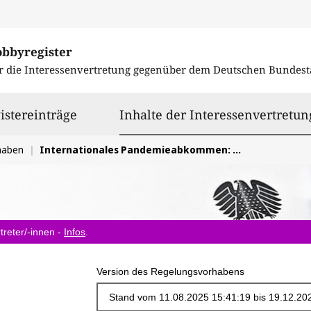
obbyregister
r die Interessenvertretung gegenüber dem
Deutschen Bundest
istereinträge
Inhalte der Interessenvertretun
haben
Internationales Pandemieabkommen: Stärkung des Präventionsaspekts/One Health
treter/-innen -
Infos
.
Version des Regelungsvorhabens