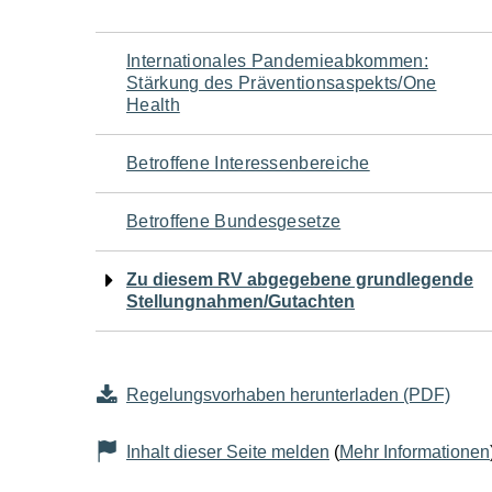
Navigation
Internationales Pandemieabkommen:
Stärkung des Präventionsaspekts/One
für
Health
den
Betroffene Interessenbereiche
Seiteninhalt
Betroffene Bundesgesetze
Zu diesem RV abgegebene grundlegende
Stellungnahmen/Gutachten
Regelungsvorhaben herunterladen (PDF)
Inhalt dieser Seite melden
(
Mehr Informationen