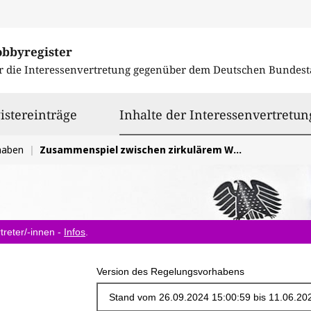
obbyregister
r die Interessenvertretung gegenüber dem
Deutschen Bundest
istereinträge
Inhalte der Interessenvertretun
haben
Zusammenspiel zwischen zirkulärem Wirtschaften, der Stoffpolitik sowie dem Klimaschutz in der Kreislaufwirtschaftsstrategie verbessern
treter/-innen -
Infos
.
Version des Regelungsvorhabens