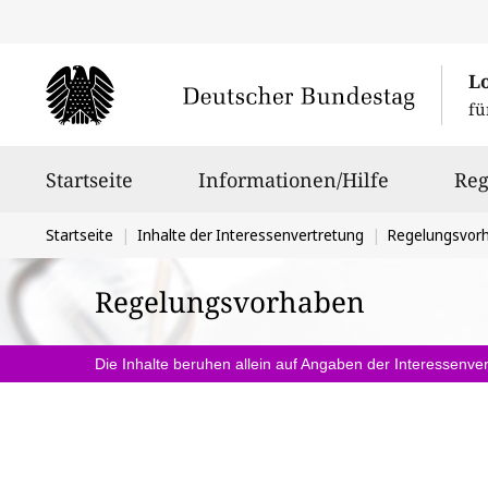
L
fü
Hauptnavigation
Startseite
Informationen/Hilfe
Reg
Sie
Startseite
Inhalte der Interessenvertretung
Regelungsvor
befinden
Regelungsvorhaben
sich
hier:
Die Inhalte beruhen allein auf Angaben der Interessenver