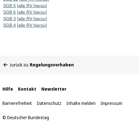
SGB 5
[alle RV hierzu]
SGB 6
[alle RV hierzu]
SGB 3
[alle RV hierzu]
SGB 4
[alle RV hierzu]
Sie
zurück zu:
Regelungsvorhaben
befinden
sich
hier:
Interne
Hilfe
Kontakt
Newsletter
Links
Barrierefreiheit
Datenschutz
Inhalte melden
Impressum
© Deutscher Bundestag