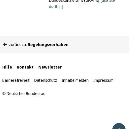
Bundeskanzleramt (BKAmt)
[alle SG
dorthin]
Sie
zurück zu:
Regelungsvorhaben
befinden
sich
hier:
Interne
Hilfe
Kontakt
Newsletter
Links
Barrierefreiheit
Datenschutz
Inhalte melden
Impressum
© Deutscher Bundestag
Nach