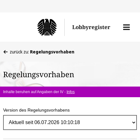
Direk
zum
Men
Lobbyregister
Inhal
öffne
Sie
zurück zu:
Regelungsvorhaben
befinden
sich
Regelungsvorhaben
hier:
Inhalte beruhen auf Angaben der IV -
Infos
Version des Regelungsvorhabens