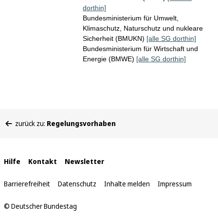
dorthin]
Bundesministerium für Umwelt,
Klimaschutz, Naturschutz und nukleare
Sicherheit (BMUKN)
[alle SG dorthin]
Bundesministerium für Wirtschaft und
Energie (BMWE)
[alle SG dorthin]
Sie
zurück zu:
Regelungsvorhaben
befinden
sich
hier:
Interne
Hilfe
Kontakt
Newsletter
Links
Barrierefreiheit
Datenschutz
Inhalte melden
Impressum
© Deutscher Bundestag