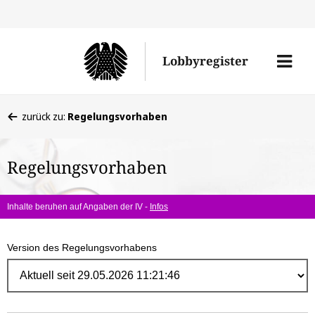
Direk
zum
Men
Lobbyregister
Inhal
öffne
Sie
zurück zu:
Regelungsvorhaben
befinden
sich
Regelungsvorhaben
hier:
Inhalte beruhen auf Angaben der IV -
Infos
Version des Regelungsvorhabens