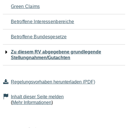
Navigation
Green Claims
für
Betroffene Interessenbereiche
den
Betroffene Bundesgesetze
Seiteninhalt
Zu diesem RV abgegebene grundlegende
Stellungnahmen/Gutachten
Regelungsvorhaben herunterladen (PDF)
Inhalt dieser Seite melden
(
Mehr Informationen
)