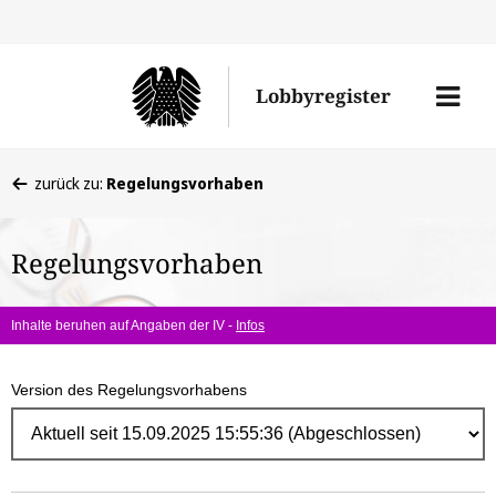
Direk
zum
Men
Lobbyregister
Inhal
öffne
Sie
zurück zu:
Regelungsvorhaben
befinden
sich
Regelungsvorhaben
hier:
Inhalte beruhen auf Angaben der IV -
Infos
Version des Regelungsvorhabens