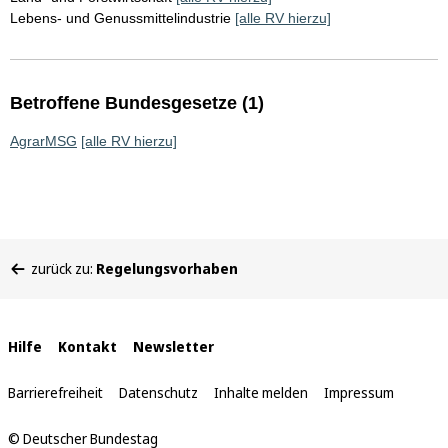
Lebens- und Genussmittelindustrie
[alle RV hierzu]
Betroffene Bundesgesetze (1)
AgrarMSG
[alle RV hierzu]
Sie
zurück zu:
Regelungsvorhaben
befinden
sich
hier:
Interne
Hilfe
Kontakt
Newsletter
Links
Barrierefreiheit
Datenschutz
Inhalte melden
Impressum
© Deutscher Bundestag