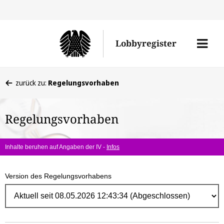
Direk
zum
Men
Lobbyregister
Inhal
öffne
Sie
zurück zu:
Regelungsvorhaben
befinden
sich
Regelungsvorhaben
hier:
Inhalte beruhen auf Angaben der IV -
Infos
Version des Regelungsvorhabens