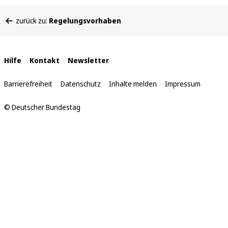
Sie
zurück zu:
Regelungsvorhaben
befinden
sich
hier:
Interne
Hilfe
Kontakt
Newsletter
Links
Barrierefreiheit
Datenschutz
Inhalte melden
Impressum
© Deutscher Bundestag