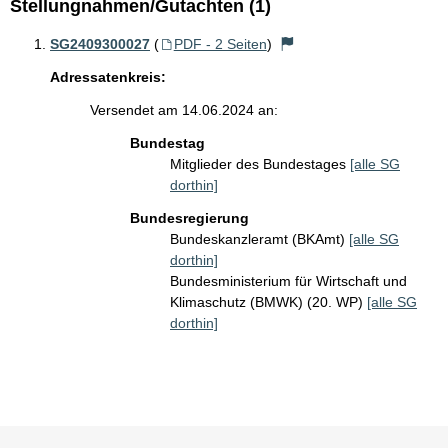
Stellungnahmen/Gutachten (1)
SG2409300027
(
PDF - 2 Seiten
)
Adressatenkreis:
Versendet am 14.06.2024 an:
Bundestag
Mitglieder des Bundestages
[alle SG
dorthin]
Bundesregierung
Bundeskanzleramt (BKAmt)
[alle SG
dorthin]
Bundesministerium für Wirtschaft und
Klimaschutz (BMWK) (20. WP)
[alle SG
dorthin]
Sie