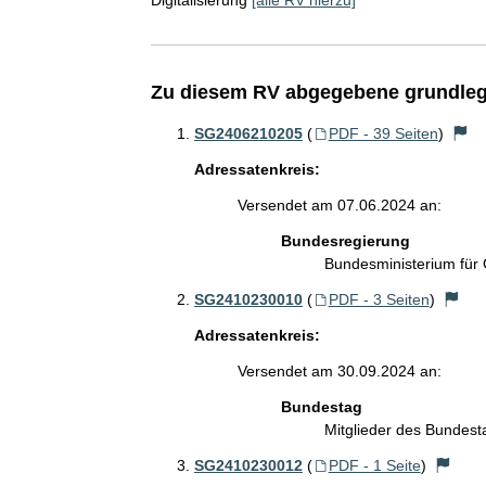
Digitalisierung
[alle RV hierzu]
Zu diesem RV abgegebene grundleg
SG2406210205
(
PDF - 39 Seiten
)
Adressatenkreis:
Versendet am 07.06.2024 an:
Bundesregierung
Bundesministerium für
SG2410230010
(
PDF - 3 Seiten
)
Adressatenkreis:
Versendet am 30.09.2024 an:
Bundestag
Mitglieder des Bundes
SG2410230012
(
PDF - 1 Seite
)