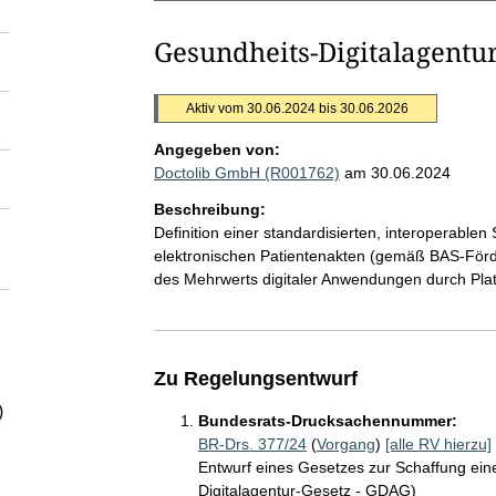
Gesundheits-Digitalagentu
Aktiv vom 30.06.2024 bis 30.06.2026
Angegeben von:
Doctolib GmbH (R001762)
am 30.06.2024
Beschreibung:
Definition einer standardisierten, interoperable
elektronischen Patientenakten (gemäß BAS-Förde
des Mehrwerts digitaler Anwendungen durch Pla
Zu Regelungsentwurf
)
Bundesrats-Drucksachennummer:
BR-Drs. 377/24
(
Vorgang
)
[alle RV hierzu]
Entwurf eines Gesetzes zur Schaffung eine
Digitalagentur-Gesetz - GDAG)