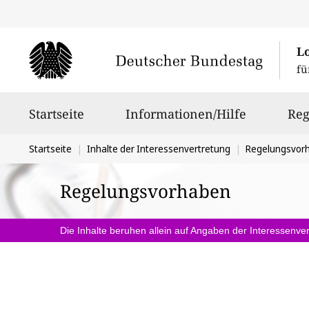
L
fü
Hauptnavigation
Startseite
Informationen/Hilfe
Reg
Sie
Startseite
Inhalte der Interessenvertretung
Regelungsvor
befinden
Regelungsvorhaben
sich
hier:
Die Inhalte beruhen allein auf Angaben der Interessenver