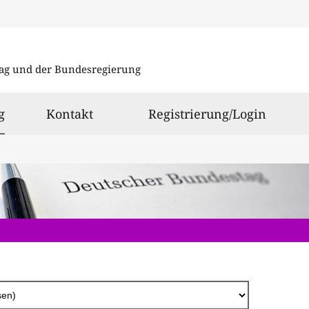
Direkt
zum
ag und der Bundesregierung
Inhalt
ausgewählt
g
Kontakt
Registrierung/Login