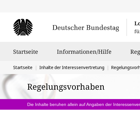
L
fü
Hauptnavigation
Startseite
Informationen/Hilfe
Reg
Sie
Startseite
Inhalte der Interessenvertretung
Regelungsvor
befinden
Regelungsvorhaben
sich
hier:
Die Inhalte beruhen allein auf Angaben der Interessenver