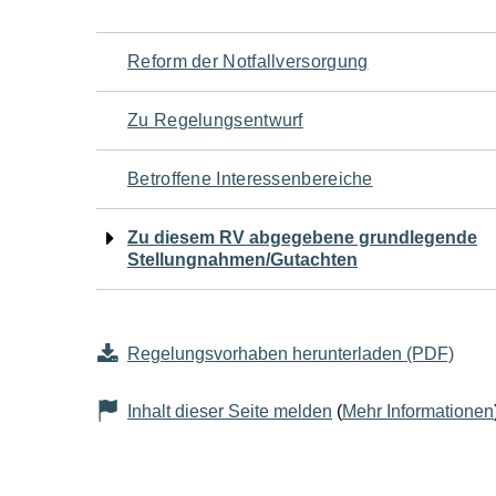
Navigation
Reform der Notfallversorgung
für
Zu Regelungsentwurf
den
Betroffene Interessenbereiche
Seiteninhalt
Zu diesem RV abgegebene grundlegende
Stellungnahmen/Gutachten
Regelungsvorhaben herunterladen (PDF)
Inhalt dieser Seite melden
(
Mehr Informationen