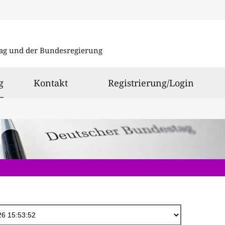
Direkt
zum
ag und der Bundesregierung
Inhalt
ausgewählt
g
Kontakt
Registrierung/Login